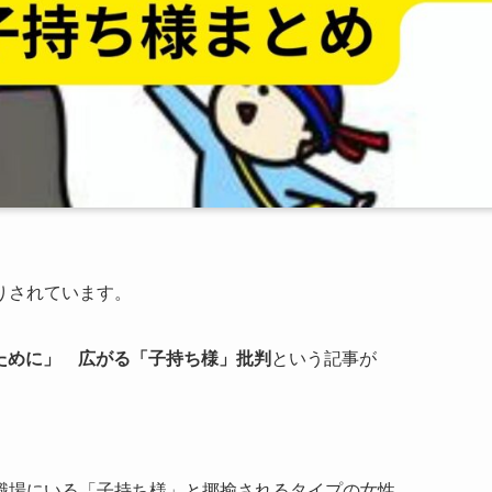
りされています。
ために」 広がる「子持ち様」批判
という記事が
職場にいる「子持ち様」と揶揄されるタイプの女性、