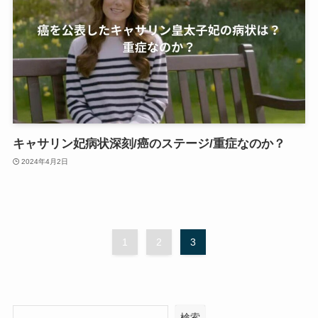
キャサリン妃病状深刻/癌のステージ/重症なのか？
2024年4月2日
1
2
3
検索