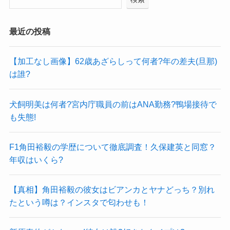
最近の投稿
【加工なし画像】62歳あざらしって何者?年の差夫(旦那)
は誰?
犬飼明美は何者?宮内庁職員の前はANA勤務?鴨場接待で
も失態!
F1角田裕毅の学歴について徹底調査！久保建英と同窓？
年収はいくら?
【真相】角田裕毅の彼女はビアンカとヤナどっち？別れ
たという噂は？インスタで匂わせも！